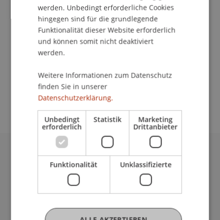
Kontakt
werden. Unbedingt erforderliche Cookies
hingegen sind für die grundlegende
Funktionalität dieser Website erforderlich
und können somit nicht deaktiviert
Dozierende/Dozierender:
werden.
Prof. Dr. Michael Hanke
Weitere Informationen zum Datenschutz
School/Professur:
finden Sie in unserer
Rektorat
Datenschutzerklärung.
Unbedingt
Statistik
Marketing
erforderlich
Drittanbieter
Universität Liechtenstein
Funktionalität
Unklassifizierte
Fürst-Franz-Josef-Strasse
9490 Vaduz
Liechtenstein
T +423 265 11 11
ALLE AKZEPTIEREN