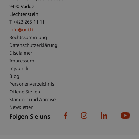
9490 Vaduz
Liechtenstein
T +423 265 11 11
info@uni.li
Fußzeile Rechtliche Hinweise
Rechtssammlung
Datenschutzerklärung
Disclaimer
Impressum
Fußzeile Subdomain-Verzeichnis
my.uni.li
Blog
Personenverzeichnis
Offene Stellen
Standort und Anreise
Newsletter
Folgen Sie uns