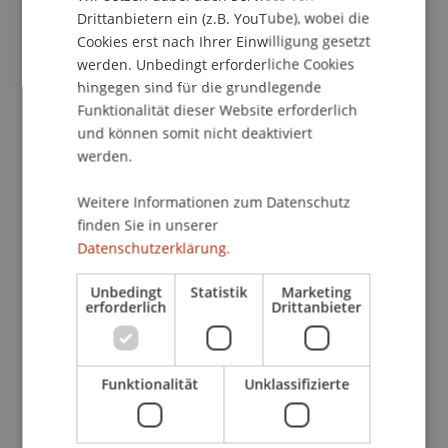
multikulturelle Wohnheim besser kennen zu
Drittanbietern ein (z.B. YouTube), wobei die
lernen. Zudem bieten die Bewohner aus über 30
Cookies erst nach Ihrer Einwilligung gesetzt
verschiedenen Ländern der Welt einen Einblick in
werden. Unbedingt erforderliche Cookies
hingegen sind für die grundlegende
die jeweiligen Weihnachtstraditionen ihrer
Funktionalität dieser Website erforderlich
Heimat. Die Küchen auf allen Etagen des
und können somit nicht deaktiviert
Wohnheims verwandeln sich bereits Ende
werden.
November in "Christmas Cookies Factories".
Weitere Informationen zum Datenschutz
Kulturelle Vielfalt mitten in Liechtenstein
finden Sie in unserer
Das Studierendenwohnheim der Universität
Datenschutzerklärung.
Liechtenstein bietet 72 Wohnmöglichkeiten für
Studierende aus aller Welt. Derzeit sind alle Plätze
Unbedingt
Statistik
Marketing
erforderlich
Drittanbieter
belegt mit Menschen aus 34 unterschiedlichen
Nationen darunter U.S.A., Südkorea, Brasilien,
Belgien, Deutschland und Litauen. Viele
Funktionalität
Unklassifizierte
Gaststudierende kommen für ein bis zwei
Semester von Partneruniversitäten wie der
Universität National Chengi aus Taiwan oder der