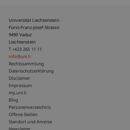
Universität Liechtenstein
Fürst-Franz-Josef-Strasse
9490 Vaduz
Liechtenstein
T +423 265 11 11
info@uni.li
Fußzeile Rechtliche Hinweise
Rechtssammlung
Datenschutzerklärung
Disclaimer
Impressum
Fußzeile Subdomain-Verzeichnis
my.uni.li
Blog
Personenverzeichnis
Offene Stellen
Standort und Anreise
Newsletter