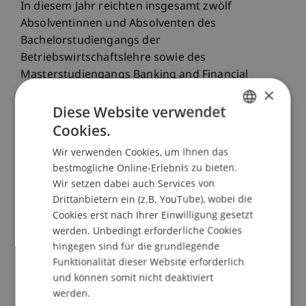
In diesem Jahr reichten insgesamt zwölf
Absolventinnen und Absolventen des
Bachelorstudiengangs der
Betriebswirtschaftslehre sowie des
Masterstudiengangs Banking and Financial
×
Management ihre Bachelor- und Master-Thesen
Diese Website verwendet
zur Begutachtung ein, davon wurden acht
Arbeiten für den Banking Award Liechtenstein
Cookies.
GERMAN
2015 nominiert.
Wir verwenden Cookies, um Ihnen das
ENGLISH
bestmögliche Online-Erlebnis zu bieten.
Die Gewinner werden am 03. Dezember 2015
Wir setzen dabei auch Services von
bekanntgegeben und ausgezeichnet. Die Jury des
Drittanbietern ein (z.B. YouTube), wobei die
Banking Award Liechtenstein besteht aus zwei
Cookies erst nach Ihrer Einwilligung gesetzt
Professoren der Universität Liechtenstein, einem
werden. Unbedingt erforderliche Cookies
externen Professor (der Technical University of
hingegen sind für die grundlegende
Funktionalität dieser Website erforderlich
Denmark) sowie drei durch den
und können somit nicht deaktiviert
Liechtensteinischen Bankenverband bestellten
werden.
Praxisexperten.