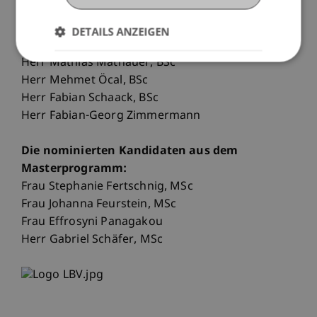
Die nominierten Kandidaten aus dem
DETAILS ANZEIGEN
Bachelorprogramm:
Herr Mathias Mathauer, BSc
Herr Mehmet Öcal, BSc
Herr Fabian Schaack, BSc
Herr Fabian-Georg Zimmermann
Die nominierten Kandidaten aus dem
Masterprogramm:
Frau Stephanie Fertschnig, MSc
Frau Johanna Feurstein, MSc
Frau Effrosyni Panagakou
Herr Gabriel Schäfer, MSc