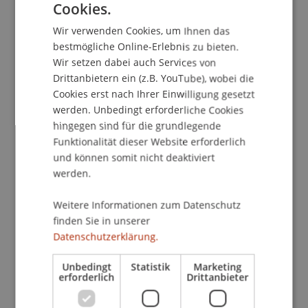
Cookies.
GERMAN
Wir verwenden Cookies, um Ihnen das
ENGLISH
School/Professur:
bestmögliche Online-Erlebnis zu bieten.
Wir setzen dabei auch Services von
Studienverwaltung Bachelorstudiengang
Architektur
Drittanbietern ein (z.B. YouTube), wobei die
Cookies erst nach Ihrer Einwilligung gesetzt
Der Vortrag mit Eduardo Souto de Moura musste
werden. Unbedingt erforderliche Cookies
leider abgesagt werden > wir konnten aber Jan De
hingegen sind für die grundlegende
Funktionalität dieser Website erforderlich
Vylder von "architecten de vylder vinck taillieu"
und können somit nicht deaktiviert
als Ersatz gewinnen.
werden.
Die junge Architekturgruppe rund um Jan De
Weitere Informationen zum Datenschutz
Vylder, Inge Vinck und Jo Taillieu gehört zu den
finden Sie in unserer
Protagonisten der flämischen Architekturszene.
Datenschutzerklärung.
Vor allem ihre Architektur voller Raffinesse und
Präzision zeichnet ihr Schaffen aus. Vor drei
Unbedingt
Statistik
Marketing
erforderlich
Drittanbieter
Jahren stellten sie im belgischen Pavillon an der
Architektur Biennale in Venedig aus, und im