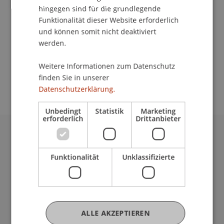
Kommunikation und Marketing
hingegen sind für die grundlegende
Funktionalität dieser Website erforderlich
Campus Universität Liechtenstein
und können somit nicht deaktiviert
Am Infotag können Interessierte den Campus
werden.
erleben und sich über das Bachelor-, Master- oder
Doktoratsstudiums sowie die
Weitere Informationen zum Datenschutz
Weiterbildungsprogramme informieren.
finden Sie in unserer
Datenschutzerklärung.
Unbedingt
Statistik
Marketing
erforderlich
Drittanbieter
Universität Liechtenstein
Fürst-Franz-Josef-Strasse
Funktionalität
Unklassifizierte
9490 Vaduz
Liechtenstein
T +423 265 11 11
info@uni.li
ALLE AKZEPTIEREN
Fußzeile Rechtliche Hinweise
Rechtssammlung