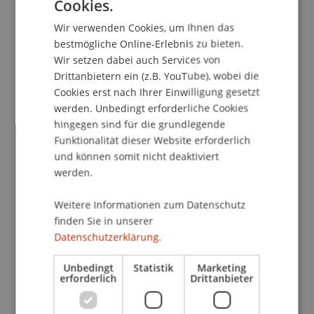
Cookies.
GERMAN
Wir verwenden Cookies, um Ihnen das
Bodensee 2030
ist als Foresight-Studie von der
ENGLISH
bestmögliche Online-Erlebnis zu bieten.
Internationalen Bodensee-Hochschule (IBH)
Wir setzen dabei auch Services von
gefördert, und geleitet von Dr. Roland Scherer
Drittanbietern ein (z.B. YouTube), wobei die
von der Universität St. Gallen (Institut für
Cookies erst nach Ihrer Einwilligung gesetzt
Systemisches Management und Public
werden. Unbedingt erforderliche Cookies
Governance) in Zusammenarbeit mit Professor
hingegen sind für die grundlegende
Peter Droege, Universität Liechtenstein (Lehrstuhl
Funktionalität dieser Website erforderlich
für Nachhaltige Raumentwicklung), Professor
und können somit nicht deaktiviert
Peer Ederer von der Zeppelin Universität
werden.
Friedrichshafen (Hugin Center for Human Capital,
Weitere Informationen zum Datenschutz
Growth & Innovation) sowie Dr. Sebastian
finden Sie in unserer
Schnettler und dem surveyLAB der Universität
Datenschutzerklärung.
Konstanz.
Unbedingt
Statistik
Marketing
Das Projekt hat zum Ziel,
einen Prozess der
erforderlich
Drittanbieter
Zukunftsschau in der internationalen
Bodenseeregion in Gang zu setzen. Kritische