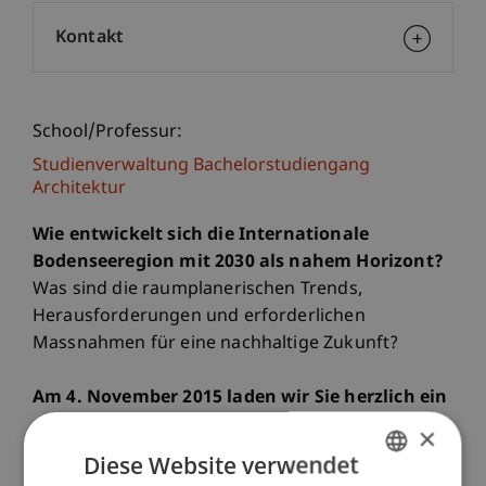
Kontakt
School/Professur:
Studienverwaltung Bachelorstudiengang
Architektur
Wie entwickelt sich die Internationale
Bodenseeregion mit 2030 als nahem Horizont?
Was sind die raumplanerischen Trends,
Herausforderungen und erforderlichen
Massnahmen für eine nachhaltige Zukunft?
Am 4. November 2015 laden wir Sie herzlich ein
diese Fragen gemeinsam mit anderen leitenden
×
Raumplannerinnen und -planern zu artikulieren
Diese Website verwendet
und geeignete Massnahmen zu entwickeln.