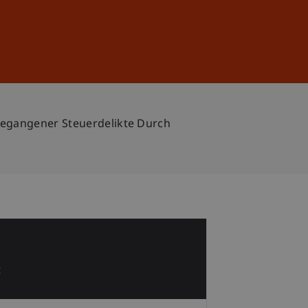
Anmelden
DE
EN
Begangener Steuerdelikte Durch
1
t