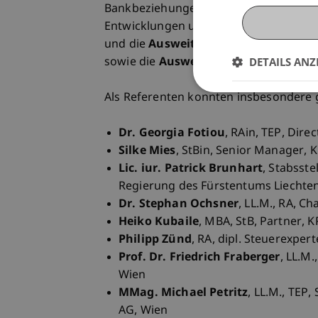
Bankbeziehungen und Vermögensstrukt
Entwicklungen und Standards im Hinbl
und die
Ausweitung der Geldwäschere
DETAILS ANZ
sowie die
Ausweitung der Rechtshilfe
Als Referenten konnten insbesonder
Dr. Georgia Fotiou
, RAin, TEP, Dire
Silke Mies
, StBin, Senior Manager, 
Lic. iur. Patrick Brunhart
, Stabsste
Regierung des Fürstentums Liechten
Dr. Stephan Ochsner
, LL.M., RA, C
Heiko Kubaile
, MBA, StB, Partner, 
Philipp Zünd
, RA, dipl. Steuerexpe
Prof. Dr. Friedrich Fraberger
, LL.M
Wien
MMag. Michael Petritz
, LL.M., TEP
AG, Wien