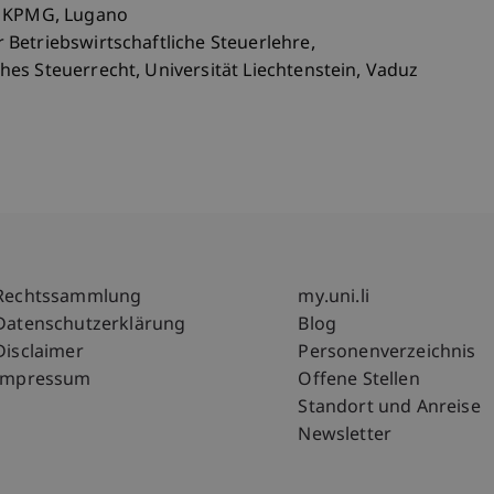
r, KPMG, Lugano
r Betriebswirtschaftliche Steuerlehre,
hes Steuerrecht, Universität Liechtenstein, Vaduz
Fußzeile Rechtliche Hinweise
Fußzeile Su
Rechtssammlung
my.uni.li
Datenschutzerklärung
Blog
Disclaimer
Personenverzeichnis
Impressum
Offene Stellen
Standort und Anreise
Newsletter