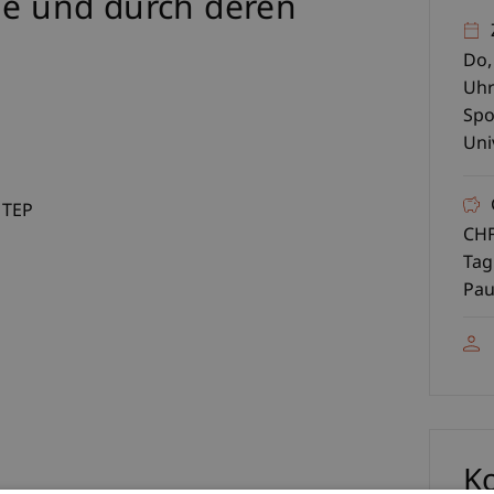
ge und durch deren
Do,
Uh
Spo
Uni
, TEP
CHF
Tag
Pau
K