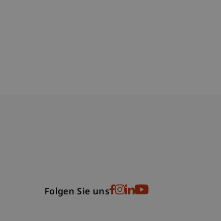
bdomain-Verzeichnis
Folgen Sie uns