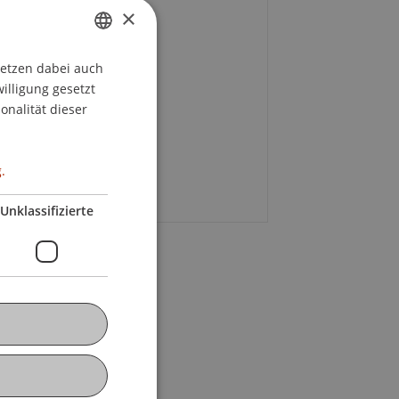
×
f. Dr. Martin Wenz
+423 265 11 58
setzen dabei auch
GERMAN
willigung gesetzt
E-Mail
ENGLISH
onalität dieser
oline Lindner
.
E-Mail
Unklassifizierte