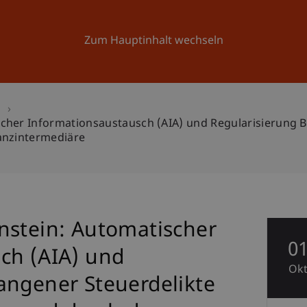
Forschung
Universität
Aktuelles
Zum Hauptinhalt wechseln
n
scher Informationsaustausch (AIA) und Regularisierung 
anzintermediäre
nstein: Automatischer
0
ch (AIA) und
Ok
angener Steuerdelikte