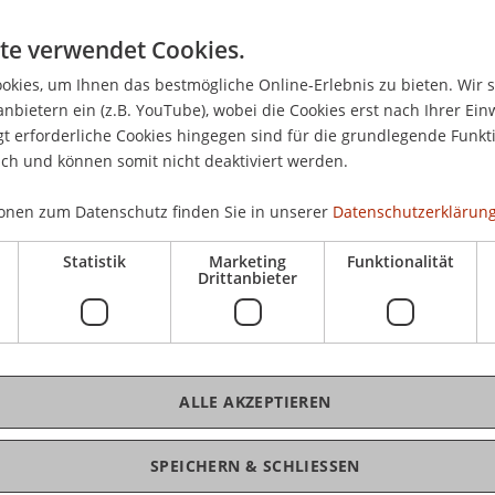
ausch (AIA)
, an dem das Fürstentum
Pro
te verwendet Cookies.
bereits ab dem Jahr 2016 teilnehmen wird, macht
kies, um Ihnen das bestmögliche Online-Erlebnis zu bieten. Wir 
d für ihre (liechtensteinischen)
anbietern ein (z.B. YouTube), wobei die Cookies erst nach Ihrer Ein
gend notwendig, eine
Regularisierung
ihrer
 erforderliche Cookies hingegen sind für die grundlegende Funkti
werte, die sie ua über liechtensteinische
ich und können somit nicht deaktiviert werden.
uren halten, vorzunehmen: Soweit erforderlich
Car
Finanzintermediäre ihre begangenen und
onen zum Datenschutz finden Sie in unserer
Datenschutzerklärung
er
Selbstanzeige
zu regularisieren, um eine
r hinterzogene Steuern zu vermeiden.
Statistik
Marketing
Funktionalität
Drittanbieter
olglich auf die aktuellen Entwicklungen
mationsaustausch, Gruppenanfragen,
ATF-Standards
ein. Es befasst sich darüber hinaus
eige zur Regularisierung begangener
ALLE AKZEPTIEREN
und durch deren Finanzintermediäre in
Österreich
und der
Schweiz
. Im Einzelnen werden
SPEICHERN & SCHLIESSEN
erung im Zusammenhang mit liechtensteinischen