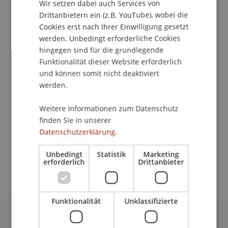
Kontakt
Wir setzen dabei auch Services von
Drittanbietern ein (z.B. YouTube), wobei die
Cookies erst nach Ihrer Einwilligung gesetzt
werden. Unbedingt erforderliche Cookies
School/Professur:
hingegen sind für die grundlegende
Funktionalität dieser Website erforderlich
Studienverwaltung Bachelorstudiengang
Architektur
und können somit nicht deaktiviert
werden.
Dieses Semester sind Studienreisen nach Indien,
Israel und Schottland geplant, sowie eine
Weitere Informationen zum Datenschutz
finden Sie in unserer
Seminarwochen zu den unterschiedlichsten
Datenschutzerklärung.
Themen: Schindeln im Bregenzerwald,
Biomimetik, räumliche Organisationssysteme
Unbedingt
Statistik
Marketing
oder zeichnerische Untersuchung in Werdenberg.
erforderlich
Drittanbieter
Funktionalität
Unklassifizierte
Universität Liechtenstein