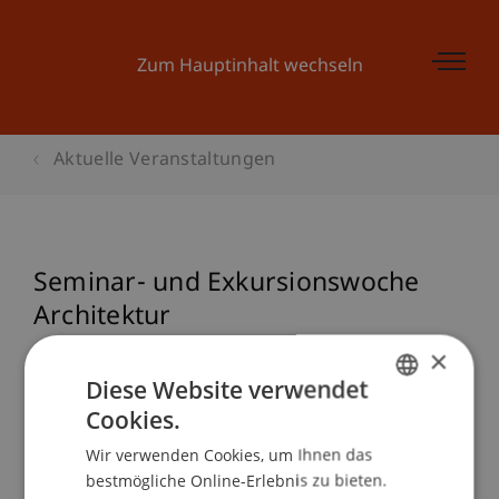
Zum Hauptinhalt wechseln
Aktuelle Veranstaltungen
Seminar- und Exkursionswoche
Architektur
×
Diese Website verwendet
Veranstaltungsdetails
Cookies.
GERMAN
Wir verwenden Cookies, um Ihnen das
ENGLISH
bestmögliche Online-Erlebnis zu bieten.