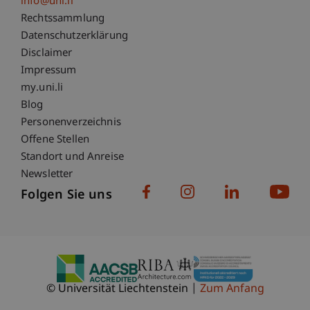
info@uni.li
Fußzeile Rechtliche Hinweise
Rechtssammlung
Datenschutzerklärung
Disclaimer
Impressum
Fußzeile Subdomain-Verzeichnis
my.uni.li
Blog
Personenverzeichnis
Offene Stellen
Standort und Anreise
Newsletter
Folgen Sie uns
© Universität Liechtenstein
Zum Anfang