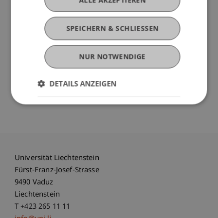
ALLE AKZEPTIEREN
Sichern Sie sich ihren Platz beim Forum am 01.
SPEICHERN & SCHLIESSEN
und 02. Oktober 2015 in Bad Ragaz und/ oder bei
der hochrangig besetzten Verleihung der „ROLE
NUR NOTWENDIGE
MODEL AWARD“ am Abend des 1. Oktobers, wenn
prominente Köpfe, Vereine und Organisationen
im Rahmen eines exquisiten Gala-Menüs aus der
DETAILS ANZEIGEN
Küche des Grand Resorts. Die Plätze sind limitiert.
Universität Liechtenstein
Fürst-Franz-Josef-Strasse
9490 Vaduz
Liechtenstein
T +423 265 11 11