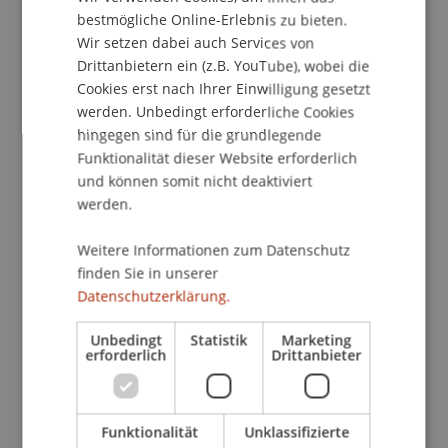
ENGLISH
bestmögliche Online-Erlebnis zu bieten.
Wir setzen dabei auch Services von
School/Professur:
Drittanbietern ein (z.B. YouTube), wobei die
Cookies erst nach Ihrer Einwilligung gesetzt
Rektorat
werden. Unbedingt erforderliche Cookies
hingegen sind für die grundlegende
Wie werden wir glücklich? Geht es uns gut?
Funktionalität dieser Website erforderlich
Ein Psychologe und ein Soziologe sprechen über
und können somit nicht deaktiviert
Glück und das gute Leben und nehmen dabei das
werden.
Individuum und die Gesellschaft in den Blick.
Referenten: Prof. Dr. Willibald Ruch, Universität
Weitere Informationen zum Datenschutz
Zürich, und Prof. Dr. Ueli Mäder, Universität Basel
finden Sie in unserer
& Hochschule für Soziale Arbeit
Datenschutzerklärung.
Moderation
Unbedingt
Statistik
Marketing
erforderlich
Drittanbieter
Claudia Schanza
Journalistin und Moderatorin
Funktionalität
Unklassifizierte