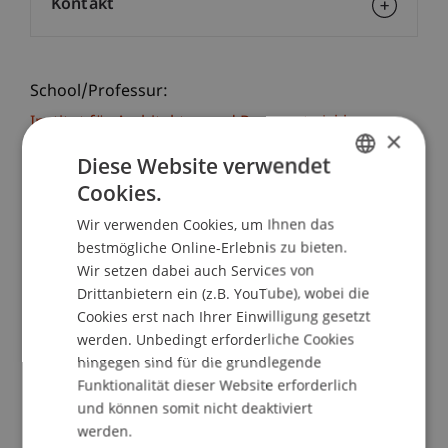
Kontakt
School/Professur:
Institut für Architektur und Raumentwicklung
×
Diese Website verwendet
Bei dieser Lunchtime Projekt-Präsentation
Cookies.
werden die Ergebnisse des zweiten Workshops
GERMAN
im Februar 2015 in Tanzania präsentiert. Vier
Wir verwenden Cookies, um Ihnen das
ENGLISH
Architektur Studierende der Universität
bestmögliche Online-Erlebnis zu bieten.
Liechtenstein unter der Leitung von Cornelia
Wir setzen dabei auch Services von
Faisst entwarfen zusammen mit den Maasai
Drittanbietern ein (z.B. YouTube), wobei die
Frauen und Studierenden der Ardhi University das
Cookies erst nach Ihrer Einwilligung gesetzt
werden. Unbedingt erforderliche Cookies
neue Maasai "Community Art Center" CAS in
hingegen sind für die grundlegende
Ololosokwan, Tanzania.
Funktionalität dieser Website erforderlich
und können somit nicht deaktiviert
Das CAS ist ein von der EU gefördertes Projekt
werden.
der UNESCO Dar es Salaam in Zusammenarbeit