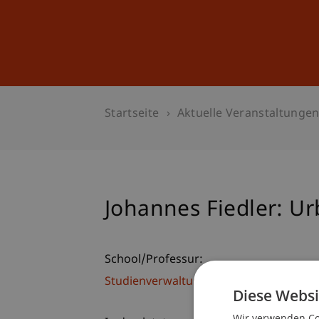
Studium
Weiterbildung
Startseite
Aktuelle Veranstaltunge
Johannes Fiedler: U
School/Professur:
Studienverwaltung Bachelorstudiengan
Diese Websi
Wir verwenden Coo