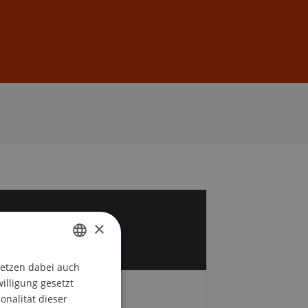
Anmelden
DE
EN
0
×
v
setzen dabei auch
GERMAN
willigung gesetzt
ENGLISH
onalität dieser
Gebühren