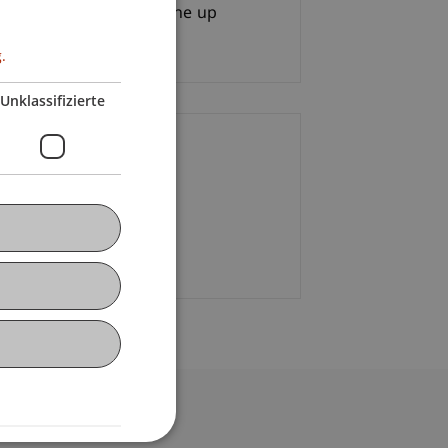
tere Infos sowie das Line up
gen.
.
Unklassifizierte
ontakt
. Roman Banzer
+423 232 92 64