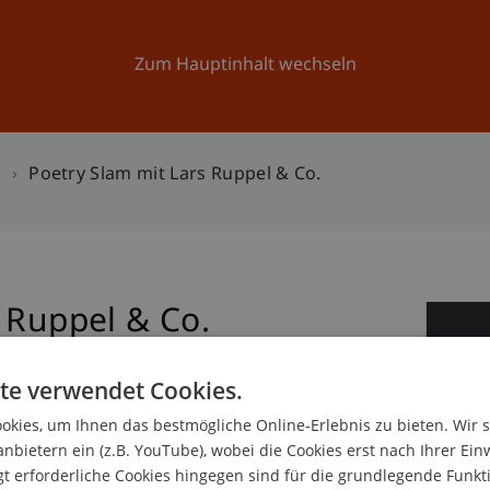
Forschung
Universität
Aktuelles
Zum Hauptinhalt wechseln
n
Poetry Slam mit Lars Ruppel & Co.
 Ruppel & Co.
2
No
te verwendet Cookies.
kies, um Ihnen das bestmögliche Online-Erlebnis zu bieten. Wir 
anbietern ein (z.B. YouTube), wobei die Cookies erst nach Ihrer Ein
 erforderliche Cookies hingegen sind für die grundlegende Funkti