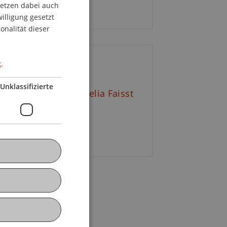
setzen dabei auch
GERMAN
ritt frei
willigung gesetzt
ENGLISH
onalität dieser
.
ontakt
Unklassifizierte
tr. Mag. arch. Cornelia Faisst
+423 265 11 29
E-Mail