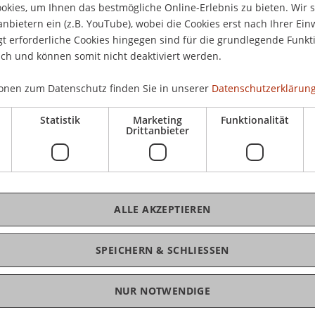
interessierte Jugendliche eine wertvolle
kies, um Ihnen das bestmögliche Online-Erlebnis zu bieten. Wir 
Eint
st umfassenden Einblick in den Fachbereich und
anbietern ein (z.B. YouTube), wobei die Cookies erst nach Ihrer Ein
 erforderliche Cookies hingegen sind für die grundlegende Funkti
ich und können somit nicht deaktiviert werden.
onen zum Datenschutz finden Sie in unserer
Datenschutzerklärung
K
us, Informationsgespräche, massgeschneiderter
t Architektur".
Statistik
Marketing
Funktionalität
Bms
Drittanbieter
agen beantwortet:
ALLE AKZEPTIEREN
SPEICHERN & SCHLIESSEN
uf unserer
Homepage
oder auf
Facebook
NUR NOTWENDIGE