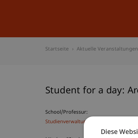
Studium
Weiterbildung
Startseite
Aktuelle Veranstaltunge
Student for a day: Ar
School/Professur:
Studienverwaltung Bachelorstudiengan
Diese Websi