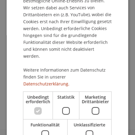
bestmögliche Online-Erlebnis zu bieten.
Institut für Wirtschaftsinformatik
Wir setzen dabei auch Services von
Drittanbietern ein (z.B. YouTube), wobei die
Am Donnerstag, 23. Oktober 2014, 12.00 - 20.00
Cookies erst nach Ihrer Einwilligung gesetzt
Uhr und Freitag, 24. Oktober 2014, 12.00 - 18.00
werden. Unbedingt erforderliche Cookies
Uhr öffnet die Master-Messe im StageOne in
hingegen sind für die grundlegende
Zürich-Oerlikon bereits zum vierten Mal ihre Tore.
Funktionalität dieser Website erforderlich
Fachhochschulen, universitäre Hochschulen und
und können somit nicht deaktiviert
Business-Schools aus dem In- und Ausland
werden.
präsentieren ihre über 400 konsekutiven und
weiterbildenden Master-Studiengänge
Weitere Informationen zum Datenschutz
interessierten Besuchern.
finden Sie in unserer
Datenschutzerklärung.
Weitere Informationen:
Unbedingt
Statistik
Marketing
http://www.together-online.ch/studium/master-
erforderlich
Drittanbieter
messe/
Funktionalität
Unklassifizierte