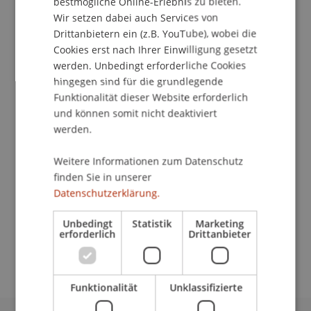
bestmögliche Online-Erlebnis zu bieten.
Kommunikation und Marketing
Wir setzen dabei auch Services von
Drittanbietern ein (z.B. YouTube), wobei die
Max hat sich sein Wolfskostüm angezogen und
Cookies erst nach Ihrer Einwilligung gesetzt
macht Unfug. Seine Mutter schimpft ihn "wilder
werden. Unbedingt erforderliche Cookies
Kerl" und schickt ihn ohne Abendessen ins Bett.
hingegen sind für die grundlegende
Max' Zimmer verwandelt sich daraufhin in einen
Funktionalität dieser Website erforderlich
Wald. Er steigt in sein Segelboot und fährt zu den
und können somit nicht deaktiviert
wilden Kerlen... Gemeinsam entdecken wir in der
werden.
Vorlesung wilde Häuser, fliegende Hütten und
traumhafte Nester und bauen uns dann auf der
Weitere Informationen zum Datenschutz
Uni einen Ort wo die wilden Kerle wohnen.
finden Sie in unserer
Datenschutzerklärung.
Referent: DI Martin Mackowitz
Unbedingt
Statistik
Marketing
erforderlich
Drittanbieter
Weitere Informationen: www.uni.li/kinderuni
Funktionalität
Unklassifizierte