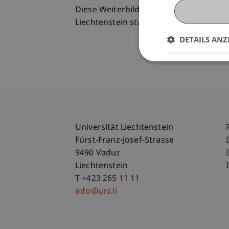
Diese Weiterbildungsveranstaltung fin
Liechtenstein statt.
DETAILS ANZ
Universität Liechtenstein
Fürst-Franz-Josef-Strasse
9490 Vaduz
Liechtenstein
T +423 265 11 11
info@uni.li