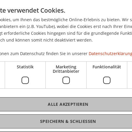
02.
te verwendet Cookies.
kies, um Ihnen das bestmögliche Online-Erlebnis zu bieten. Wir 
anbietern ein (z.B. YouTube), wobei die Cookies erst nach Ihrer Ein
Jahren des letzten Jahrhunderts entwickelte
Die
 erforderliche Cookies hingegen sind für die grundlegende Funkti
ojekten als effektives Instrument partizipativer
für
ich und können somit nicht deaktiviert werden.
lung erwiesen. Ihre besondere Stärke liegt in der
Lie
 sowie der Mobilisierung von Energie und
onen zum Datenschutz finden Sie in unserer
Datenschutzerklärung
raussetzungen für erfolgreiche
eht die Überwindung linearen Sachzwangsdenkens
Statistik
Marketing
Funktionalität
Drittanbieter
er von allen erwünschten Zukunft. Diese
K
uck des "pictorial knowledge" - d.h. der
eidend bestimmt. Ziel der Zukunftswerkstatt ist
ung und andererseits mit den entstehenden
Dr
r die weitere Entwicklung der
ALLE AKZEPTIEREN
t Liechtenstein zu erhalten und diejenigen
die von allen Beteiligten als besonders
Yv
SPEICHERN & SCHLIESSEN