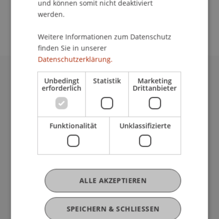
und können somit nicht deaktiviert
School/Professur:
werden.
Kommunikation und Marketing
Weitere Informationen zum Datenschutz
finden Sie in unserer
Datenschutzerklärung.
Unbedingt
Statistik
Marketing
Universität Liechtenstein
erforderlich
Drittanbieter
Fürst-Franz-Josef-Strasse
9490 Vaduz
Liechtenstein
Funktionalität
Unklassifizierte
T +423 265 11 11
info@uni.li
Fußzeile Rechtliche Hinweise
Rechtssammlung
Datenschutzerklärung
Disclaimer
ALLE AKZEPTIEREN
Impressum
Fußzeile Subdomain-Verzeichnis
my.uni.li
SPEICHERN & SCHLIESSEN
Blog