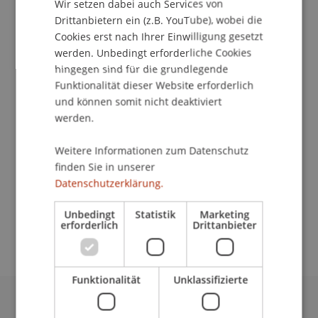
Wir setzen dabei auch Services von
Drittanbietern ein (z.B. YouTube), wobei die
Cookies erst nach Ihrer Einwilligung gesetzt
School/Professur:
werden. Unbedingt erforderliche Cookies
Institut für Wirtschaftsinformatik
hingegen sind für die grundlegende
Funktionalität dieser Website erforderlich
The study trip is part of the module "Process
und können somit nicht deaktiviert
Implementation" in the master's degree
werden.
programme IT & Business Process Management.
Beside a lecture on the brand new campus of
Weitere Informationen zum Datenschutz
finden Sie in unserer
Vienna University of Business and Economics by
Datenschutzerklärung.
Univ. Prof. Dr. Jan Mendling, the participants will
visit the historic national library, including a
Unbedingt
Statistik
Marketing
presentation on the "Webarchive Project".
erforderlich
Drittanbieter
Funktionalität
Unklassifizierte
Universität Liechtenstein