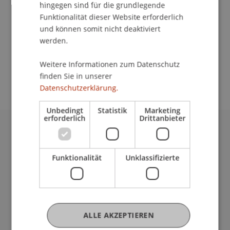
hingegen sind für die grundlegende
Funktionalität dieser Website erforderlich
und können somit nicht deaktiviert
School/Professur:
werden.
An-Institut KMU Zentrum
Weitere Informationen zum Datenschutz
Ideas meet people - people meet Ideas
finden Sie in unserer
Datenschutzerklärung.
Unbedingt
Statistik
Marketing
erforderlich
Drittanbieter
Universität Liechtenstein
Fürst-Franz-Josef-Strasse
Funktionalität
Unklassifizierte
9490 Vaduz
Liechtenstein
T +423 265 11 11
info@uni.li
Fußzeile Rechtliche Hinweise
Rechtssammlung
ALLE AKZEPTIEREN
Datenschutzerklärung