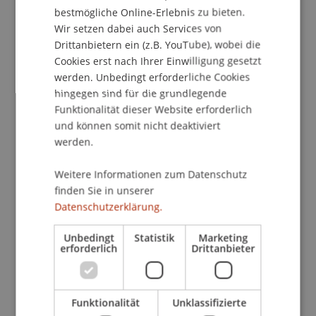
School/Professur:
bestmögliche Online-Erlebnis zu bieten.
Institut für Wirtschaftsinformatik
Wir setzen dabei auch Services von
Drittanbietern ein (z.B. YouTube), wobei die
Während des Wintersemesters 2013/2014 haben
Cookies erst nach Ihrer Einwilligung gesetzt
sich die Studierenden des Masterstudienganges
werden. Unbedingt erforderliche Cookies
"IT and Business Process Management" im
hingegen sind für die grundlegende
Funktionalität dieser Website erforderlich
Rahmen des "Process Analysis" Seminars intensiv
und können somit nicht deaktiviert
mit den internen Prozessen der Universität
werden.
Liechtenstein beschäftigt.
Weitere Informationen zum Datenschutz
In fünf Gruppen aufgeteilt wurden verschiedene
finden Sie in unserer
Bereiche der Universität Liechtenstein genauer
Datenschutzerklärung.
unter die Lupe genommen.
Unbedingt
Statistik
Marketing
erforderlich
Drittanbieter
Die Abschlusspräsentation findet am 6. Dezember
um 13.00 Uhr im Höhrsaal 6 statt.
Funktionalität
Unklassifizierte