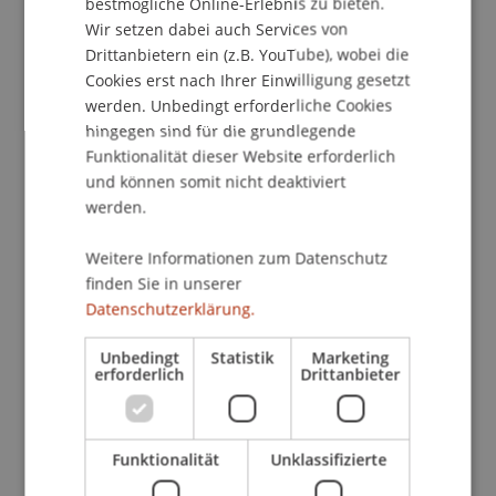
Überarbeitungen althergebrachter
bestmögliche Online-Erlebnis zu bieten.
Gesetzesgrundlagen stehen schon beinahe an
Wir setzen dabei auch Services von
Drittanbietern ein (z.B. YouTube), wobei die
der Tagungsordnung. Mit "Lunch & Learn" bieten
Cookies erst nach Ihrer Einwilligung gesetzt
wir Ihnen an, sich in kürzester Zeit - während der
werden. Unbedingt erforderliche Cookies
Mittagspause - mit den Auswirkungen
hingegen sind für die grundlegende
gesetzlicher Neuerungen zu befassen und das
Funktionalität dieser Website erforderlich
entsprechende Handwerkszeug mit zu
und können somit nicht deaktiviert
bekommen, um die neuen Erkenntnisse im
werden.
beruflichen Alltag schnell und richtig umzusetzen.
Weitere Informationen zum Datenschutz
Das Rechtsmittelverfahren im
finden Sie in unserer
Sozialversicherungsbereich beginnt mit dem
Datenschutzerklärung.
verwaltungsinternen Anhörungs- und
Unbedingt
Statistik
Marketing
Vorstellungsverfahren (1 Partei) und wechselt
erforderlich
Drittanbieter
dann in einen Zivilprozess (2 Parteien). Daher
wird vom sozialversicherungsrechtlichen
Mischverfahren gesprochen, welches dem
Funktionalität
Unklassifizierte
Grundsatz nach ein Zivilprozess ist, das durch den