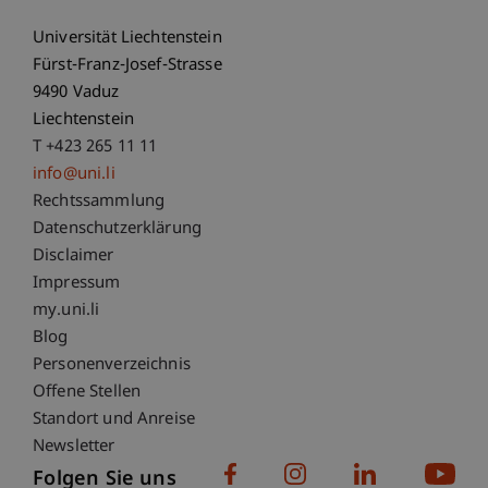
Universität Liechtenstein
Fürst-Franz-Josef-Strasse
9490 Vaduz
Liechtenstein
T +423 265 11 11
info@uni.li
Fußzeile Rechtliche Hinweise
Rechtssammlung
Datenschutzerklärung
Disclaimer
Impressum
Fußzeile Subdomain-Verzeichnis
my.uni.li
Blog
Personenverzeichnis
Offene Stellen
Standort und Anreise
Newsletter
Folgen Sie uns