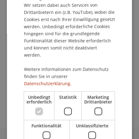
Wir setzen dabei auch Services von
Drittanbietern ein (z.B. YouTube), wobei die
School/Professur:
Cookies erst nach Ihrer Einwilligung gesetzt
werden. Unbedingt erforderliche Cookies
Studienverwaltung Bachelorstudiengang
hingegen sind für die grundlegende
Architektur
Funktionalität dieser Website erforderlich
und können somit nicht deaktiviert
Studierende, Alumni, Dozierende und Freunde
werden.
des Instituts für Architektur und
Raumentwicklung haben ihre Visionen zum
Weitere Informationen zum Datenschutz
Thema «Wenn Architektur ...» festgehalten. Die
finden Sie in unserer
Ideen wurden jeweils direkt auf Postkarten
Datenschutzerklärung.
gezeichnet, geschrieben, geklebt usw. Die
Ausstellung wird laufend mit den neuesten
Unbedingt
Statistik
Marketing
erforderlich
Drittanbieter
Zusendungen ergänzt.
Funktionalität
Unklassifizierte