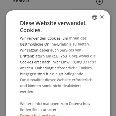
Kontakt
×
Diese Website verwendet
School/Professur:
Cookies.
GERMAN
Studienverwaltung Bachelorstudiengang
Architektur
Wir verwenden Cookies, um Ihnen das
ENGLISH
bestmögliche Online-Erlebnis zu bieten.
Mit dem Schnuppertag bekommen interessierte
Wir setzen dabei auch Services von
Jugendliche eine wertvolle Entscheidungshilfe
Drittanbietern ein (z.B. YouTube), wobei die
und einen möglichst umfassenden Einblick in den
Cookies erst nach Ihrer Einwilligung gesetzt
Fachbereich und das Studium.
werden. Unbedingt erforderliche Cookies
hingegen sind für die grundlegende
Funktionalität dieser Website erforderlich
Programm
und können somit nicht deaktiviert
Rundgang durch den Universitätscampus,
werden.
Informationsgespräche, massgeschneiderter
Workshop und die Vorlesungen "Was ist
Weitere Informationen zum Datenschutz
Architektur".
finden Sie in unserer
Datenschutzerklärung.