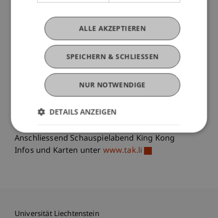
gleichnamigen Film, inszeniert von der
international renommierten Gruppe Theater
ALLE AKZEPTIEREN
ASPIK zum Thema «Das Monster in uns».
Lounge Vortrag
SPEICHERN & SCHLIESSEN
Das Process Communication Model®
Donnerstag, 21.02.13, 17.30 Uhr, TAK-Foyer
NUR NOTWENDIGE
In Kooperation mit dem TAK Theater
Liechtenstein.
DETAILS ANZEIGEN
Eintritt frei, Anmeldung unter:
vorverkauf@tak.li
.
Anschliessend Schauspielabend King Kong
Infos und Karten unter
www.tak.li
Universität Liechtenstein