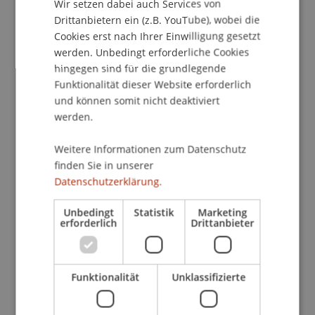
Wir setzen dabei auch Services von
Im seinem praxisorientierten Vortrag zu PCM®
Drittanbietern ein (z.B. YouTube), wobei die
um 17.30 Uhr in der TAK-Lounge vermittelt
Cookies erst nach Ihrer Einwilligung gesetzt
Stephan Berchtold neben den Grundzügen des
werden. Unbedingt erforderliche Cookies
PCM® Tipps für die Führungsarbeit und den
hingegen sind für die grundlegende
Umgang mit Kunden. Ebenso werden Beispiele
Funktionalität dieser Website erforderlich
für die Konfliktvorbeugung und –lösung
und können somit nicht deaktiviert
vorgestellt.
werden.
Dr. Stephan Berchtold ist Studiengangsleiter des
Weitere Informationen zum Datenschutz
Bachelorstudienganges BWL an der Universität
finden Sie in unserer
Liechtenstein. Er ist zertifizierter PCM®-Trainer,
Datenschutzerklärung.
Mitorganisator und Co-Moderator der 4. PCM
Unbedingt
Statistik
Marketing
World Conference und verfügt über langjährige
erforderlich
Drittanbieter
Erfahrungen in der Begleitung von
Führungskräften in Veränderungsprozessen.
Funktionalität
Unklassifizierte
Im Anschluss an den Vortrag präsentiert das TAK
den Theaterabend «King Kong» nach dem