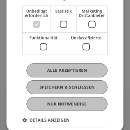
Ermässigter Eintritt für Arch-StudentInnen: CHF
Unbedingt
Statistik
Marketing
10.-
erforderlich
Drittanbieter
Eintritt normal: CHF 13.-
Kooperation zwischen der Universität
Funktionalität
Unklassifizierte
Liechtenstein / Institut für Architektur und
Raumentwicklung & Filmclub Takino / Schaan
ALLE AKZEPTIEREN
SPEICHERN & SCHLIESSEN
NUR NOTWENDIGE
Universität Liechtenstein
Fürst-Franz-Josef-Strasse
9490 Vaduz
DETAILS ANZEIGEN
Liechtenstein