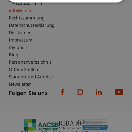
T +423 265 11 11
info@uni.li
Fußzeile Rechtliche Hinweise
Rechtssammlung
Datenschutzerklärung
Disclaimer
Impressum
Fußzeile Subdomain-Verzeichnis
my.uni.li
Blog
Personenverzeichnis
Offene Stellen
Standort und Anreise
Newsletter
Folgen Sie uns