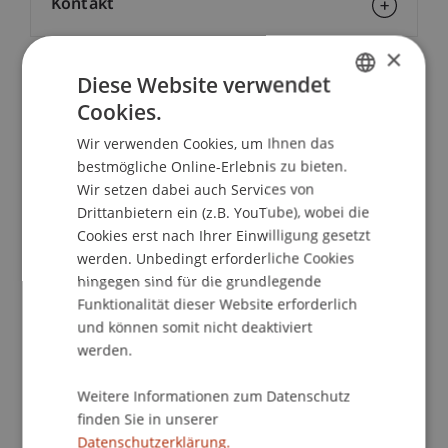
Kontakt
×
Diese Website verwendet
School/Professur:
Cookies.
GERMAN
Studienverwaltung Bachelorstudiengang
Wir verwenden Cookies, um Ihnen das
Architektur
ENGLISH
bestmögliche Online-Erlebnis zu bieten.
von Heinz Emigholz | DE 2012 | 100 min
Wir setzen dabei auch Services von
Drittanbietern ein (z.B. YouTube), wobei die
Cookies erst nach Ihrer Einwilligung gesetzt
PARABETON beginnt mit dem ersten, noch
werden. Unbedingt erforderliche Cookies
existierenden Kuppelbau aus römischem Beton in
hingegen sind für die grundlegende
Baiae bei Neapel, erbaut im 1. Jahrhundert vor
Funktionalität dieser Website erforderlich
Christi. Dann folgen in chronologischer Abfolge
und können somit nicht deaktiviert
siebzehn in Italien und Frankreich noch erhaltene
werden.
Bauwerke des italienischen Bauingenieurs Pier
Luigi Nervi (1891-1979).
Weitere Informationen zum Datenschutz
finden Sie in unserer
Datenschutzerklärung.