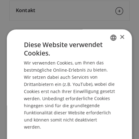
Kontakt
×
School/Professur:
Diese Website verwendet
Lehrstuhl für Technologie und Entrepreneurship
Cookies.
GERMAN
Die aktuelle Veranstaltung beschäftigt sich mit
Wir verwenden Cookies, um Ihnen das
ENGLISH
dem Thema "Aktuelle Entwicklungen im
bestmögliche Online-Erlebnis zu bieten.
internationalen Warenverkehr". Im ersten Teil
Wir setzen dabei auch Services von
erörtert Bernhard Mähr, Logistiker NDS Co-
Drittanbietern ein (z.B. YouTube), wobei die
Cookies erst nach Ihrer Einwilligung gesetzt
Veranstalter des Exportmarktplatz die Bedeutung
werden. Unbedingt erforderliche Cookies
und Anwendung von Freihandelsabkommen
hingegen sind für die grundlegende
(EFTA, EWR und bilateral) unter Berücksichtigung
Funktionalität dieser Website erforderlich
der Besonderheiten für kleine und mittlere
und können somit nicht deaktiviert
Unternehmen in der Region.
werden.
Im zweiten Teil erläutert Karin Biedermann, Eidg.