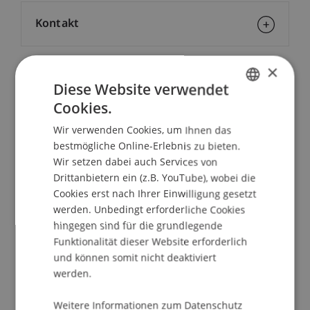
Kontakt
×
Dozierende/Dozierender:
Diese Website verwendet
Cookies.
Prinz Michael
von und zu Liechtenstein
TEP
GERMAN
Wir verwenden Cookies, um Ihnen das
School/Professur:
ENGLISH
bestmögliche Online-Erlebnis zu bieten.
Institut für Finanzdienstleistungen
Wir setzen dabei auch Services von
Drittanbietern ein (z.B. YouTube), wobei die
Die Praxis des liechtensteinischen Stiftungsrechts
Cookies erst nach Ihrer Einwilligung gesetzt
findet in der wissenschaftlichen Aufarbeitung der
werden. Unbedingt erforderliche Cookies
Thematik oftmals nur eingeschränkte
hingegen sind für die grundlegende
Berücksichtigung. Gleichwohl gilt es, Theorie und
Funktionalität dieser Website erforderlich
Praxis im Wege eines Austauschs zusammen zu
und können somit nicht deaktiviert
führen und eine lebendige Diskussion zu
werden.
ermöglichen.
Weitere Informationen zum Datenschutz
Aus diesem Grunde veranstalten wir im Rahmen