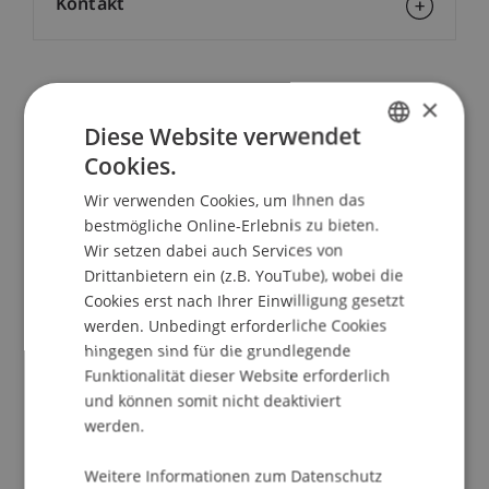
Kontakt
Dozierende/Dozierender:
×
Diese Website verwendet
Dipl.-Ing. Arch. Hugo
Dworzak
MArch
Cookies.
GERMAN
School/Professur:
Wir verwenden Cookies, um Ihnen das
ENGLISH
Studienverwaltung Bachelorstudiengang
bestmögliche Online-Erlebnis zu bieten.
Architektur
Wir setzen dabei auch Services von
Drittanbietern ein (z.B. YouTube), wobei die
Mit dem Schnuppertag bekommen interessierte
Cookies erst nach Ihrer Einwilligung gesetzt
Jugendliche eine wertvolle Entscheidungshilfe
werden. Unbedingt erforderliche Cookies
und einen möglichst umfassenden Einblick in den
hingegen sind für die grundlegende
Fachbereich und das Studium.
Funktionalität dieser Website erforderlich
und können somit nicht deaktiviert
Programm
werden.
Rundgang durch den Universitätscampus,
Informationsgespräche, massgeschneiderter
Weitere Informationen zum Datenschutz