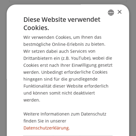
×
Diese Website verwendet
School/Professur:
Cookies.
Institut für Finanzdienstleistungen
GERMAN
Wir verwenden Cookies, um Ihnen das
ENGLISH
Im Namen des Instituts für
bestmögliche Online-Erlebnis zu bieten.
Finanzdienstleistungen dürfen wir Sie sehr
Wir setzen dabei auch Services von
herzlich zum dritten Open FL House of Finance
Drittanbietern ein (z.B. YouTube), wobei die
mit Schwerpunkt Rating am 09. Oktober 2012 um
Cookies erst nach Ihrer Einwilligung gesetzt
17.30 Uhr an die Universität Liechtenstein
werden. Unbedingt erforderliche Cookies
hingegen sind für die grundlegende
einladen.
Funktionalität dieser Website erforderlich
und können somit nicht deaktiviert
Prof. Jin-Chuan Duan, Direktor des Risk
werden.
Management Instituts der National University of
Singapore wird unter dem Titel "Corporate
Weitere Informationen zum Datenschutz
Default Prediction and Designing the RMI
finden Sie in unserer
Corporate Vulnerability Index" über einen neuen
Datenschutzerklärung.
Ratingansatz referieren.