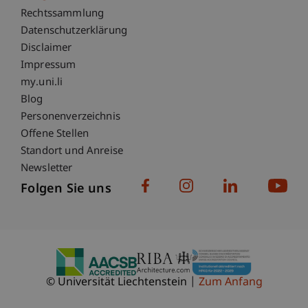
Fußzeile Rechtliche Hinweise
Rechtssammlung
Datenschutzerklärung
Disclaimer
Impressum
Fußzeile Subdomain-Verzeichnis
my.uni.li
Blog
Personenverzeichnis
Offene Stellen
Standort und Anreise
Newsletter
Folgen Sie uns
© Universität Liechtenstein
Zum Anfang