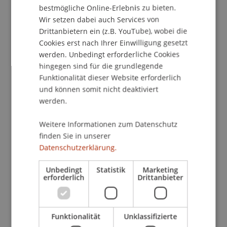
Human Resources
bestmögliche Online-Erlebnis zu bieten.
Wir setzen dabei auch Services von
Neben den sportlichen Angeboten gibt es ab dem
Drittanbietern ein (z.B. YouTube), wobei die
Wintersemester 2012/13 auch kulturell einiges zu
Cookies erst nach Ihrer Einwilligung gesetzt
entdecken - starten werden wir mit einem Uni-
werden. Unbedingt erforderliche Cookies
Chor, den wir auf der Grundlage einer Umfrage
hingegen sind für die grundlegende
im letzten Semester gegründet haben.
Funktionalität dieser Website erforderlich
Ziel des Chores soll sein, ein schönes Repertoire
und können somit nicht deaktiviert
werden.
für z.B. Diplomfeiern, Preisverleihungen und
sonstige Uni-Events zu erarbeiten. Ausserdem
Weitere Informationen zum Datenschutz
werden Kooperationen mit anderen Chören in
finden Sie in unserer
Vaduz und im Land angestrebt, um einige
Datenschutzerklärung.
Auftritte (mit) gestalten zu können. Alles in Allem
geht es aber hauptsächlich um den Spass am
Unbedingt
Statistik
Marketing
erforderlich
Drittanbieter
Singen - jede Stimmlage, jedes Niveau und jeder
Interessent ist herzlich willkommen
Funktionalität
Unklassifizierte