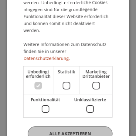
der AIFM-Richtlinie, welche zu tiefgreifenden
werden. Unbedingt erforderliche Cookies
Konsequenzen bei den Depotbanken führen
hingegen sind für die grundlegende
könnte. Ähnliche Regeln werden für die
Funktionalität dieser Website erforderlich
Überarbeitung der UCITS-Richtlinie (UCITS V)
und können somit nicht deaktiviert
werden.
erwartet.
Weitere Informationen zum Datenschutz
Anlässlich des 5. Liechtensteinischen
finden Sie in unserer
Fondsforums wollen wir rechtliche Ausblicke auf
Datenschutzerklärung.
diese zukünftigen Entwicklungen und deren
geschäftliche Konsequenzen geben.
Unbedingt
Statistik
Marketing
erforderlich
Drittanbieter
Dazu begrüssen wir den Experten
John R. Siena
,
The BAnk of New Yory Mellon, BNY Mellon,
London GB). Herr Siena berichtet insbesondere
Funktionalität
Unklassifizierte
über die Beziehungen der Depotbanken zum
Prime Broker unter den Bestimmungen der AIFM-
Richtlinie.
ALLE AKZEPTIEREN