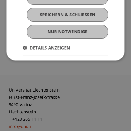
Neben Herrn Siena referiert
Sebastiaan N.
Hooghiemstra
, wissenschaftlicher Mitarbeiter am
SPEICHERN & SCHLIESSEN
Propter Homines Lehrstuhl für Bank- und
Finanzmarktrecht. Herr Hooghiemstra wird das
neue Pflichtenheft der Depotbanken unter der
NUR NOTWENDIGE
AIFM-Richtlinie vorstellen.
DETAILS ANZEIGEN
Wir hoffen auf Ihre Teilnahme!
Universität Liechtenstein
Fürst-Franz-Josef-Strasse
9490 Vaduz
Liechtenstein
T +423 265 11 11
info@uni.li