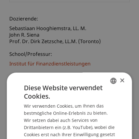
Dozierende:
Sebastiaan
Hooghiemstra
LL. M.
John R. Siena
Prof. Dr. Dirk
Zetzsche
LL.M. (Toronto)
School/Professur:
Institut für Finanzdienstleistungen
Duties and Relationship of Depositaries and
×
Prime Brokers under AIFMD (and UCITS V)
Diese Website verwendet
Cookies.
GERMAN
Zum 5. Liechtensteinischen Fondsforum laden wir
Wir verwenden Cookies, um Ihnen das
ENGLISH
Sie recht herzlich ein. Die Veranstaltung wird in
bestmögliche Online-Erlebnis zu bieten.
englischer Sprache gehalten.
Wir setzen dabei auch Services von
Drittanbietern ein (z.B. YouTube), wobei die
Die Depotbankregulierung ist ein Schwerpunkt
Cookies erst nach Ihrer Einwilligung gesetzt