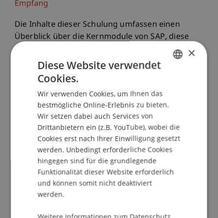
Empfang
Die Inhalte dieser Schulung umfassen einen
Überblick über die Kernmodule von SAP, diese
Kenntnisse werden im betriebswirtschaftlichen
×
Umfeld inzwischen von nahezu allen Mitarbeitern
Diese Website verwendet
erwartet. Die Zertifizierung zum Solution
Cookies.
GERMAN
Architect ermöglicht es, umfangreiches Wissen
Wir verwenden Cookies, um Ihnen das
ENGLISH
über SAP-Anwendungen in standardisierter Form
bestmögliche Online-Erlebnis zu bieten.
gegenüber der Wirtschaft auszuweisen.
Wir setzen dabei auch Services von
Drittanbietern ein (z.B. YouTube), wobei die
Als Partner der SAP AG ist das Institut für
Cookies erst nach Ihrer Einwilligung gesetzt
Wirtschaftsinformatik autorisiert, diesen Kurs
werden. Unbedingt erforderliche Cookies
selbständig abzuhalten. Die Zertifizierung erfolgt
hingegen sind für die grundlegende
anschliessend durch die SAP Schweiz in
Funktionalität dieser Website erforderlich
Regensdorf bei Zürich. Der Kurs wird als
und können somit nicht deaktiviert
werden.
Classroom-Training durch unseren Mitarbeiter
Dr. Bernd Schenk durchgeführt, der als
Weitere Informationen zum Datenschutz