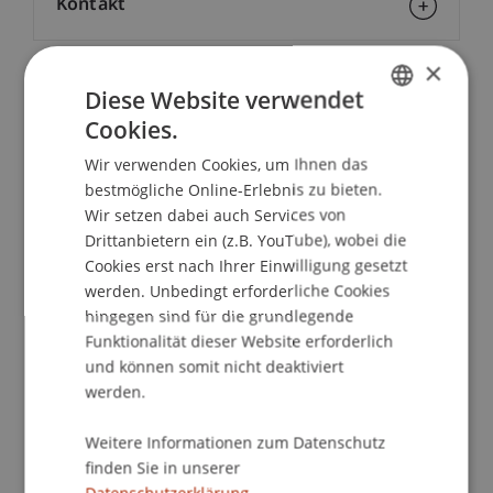
Kontakt
×
Diese Website verwendet
School/Professur:
Cookies.
GERMAN
Institut für Entrepreneurship
Wir verwenden Cookies, um Ihnen das
ENGLISH
18.00 Uhr
Begrüssung
bestmögliche Online-Erlebnis zu bieten.
Dr. oec. HSG Hans Vettiger, Leiter
Wir setzen dabei auch Services von
Weiterbildungsprogramme
Drittanbietern ein (z.B. YouTube), wobei die
Van Riemsdijk-Lehrstuhl für Entrepreneurship
Cookies erst nach Ihrer Einwilligung gesetzt
werden. Unbedingt erforderliche Cookies
hingegen sind für die grundlegende
Kurzreferat "Karriere und Weiterbildung
Funktionalität dieser Website erforderlich
und können somit nicht deaktiviert
18.20 Uhr
Präsentation der Studiengänge in
werden.
Entrepreneurship und Management
MAS/MBA International Management)
Weitere Informationen zum Datenschutz
Executive MBA Entrepreneurial
finden Sie in unserer
Management