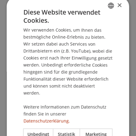
Kontakt
×
Diese Website verwendet
Cookies.
GERMAN
School/Professur:
Wir verwenden Cookies, um Ihnen das
ENGLISH
bestmögliche Online-Erlebnis zu bieten.
Institut für Finanzdienstleistungen
Wir setzen dabei auch Services von
Das Seminar führt in die Systematik der Märkte
Drittanbietern ein (z.B. YouTube), wobei die
sowie in die Grundlagen der Bewertung von
Cookies erst nach Ihrer Einwilligung gesetzt
werden. Unbedingt erforderliche Cookies
Derivaten ein. Anhand von Fallbeispielen werden
hingegen sind für die grundlegende
unterschiedliche Anwendungsstrategien
Funktionalität dieser Website erforderlich
aufgezeigt. Es sind keine besonderen
und können somit nicht deaktiviert
Mathematikkenntnisse notwendig. Alle
werden.
spezifischen inhaltlichen Details können Sie dem
Detailprogramm entnehmen.
Weitere Informationen zum Datenschutz
finden Sie in unserer
Bei dem Seminar handelt es sich um ein
Datenschutzerklärung.
Weiterbildungsangebot des Lehrstuhls für
Betriebswirtschaftslehre, Banking und Financial
Unbedingt
Statistik
Marketing