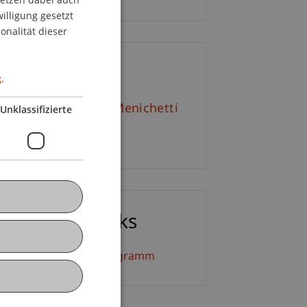
willigung gesetzt
ENGLISH
onalität dieser
ontakt
.
f. em. Dr. Marco J. Menichetti
Unklassifizierte
E-Mail
ownloads/Links
eiterbildung Detailprogramm