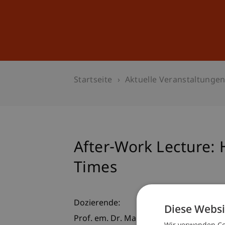
Studium
Weiterbildung
Startseite
Aktuelle Veranstaltunge
After-Work Lecture:
Times
Dozierende:
Diese Websi
Prof. em. Dr. Marco J. Menichetti
Wir verwenden Coo