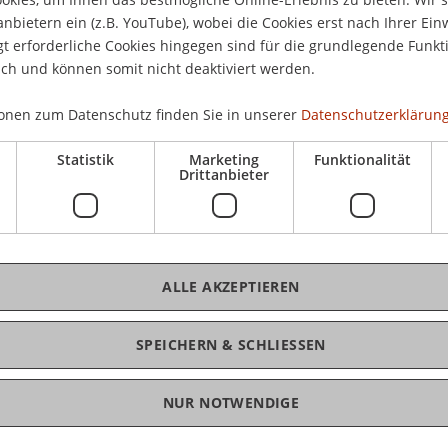
anbietern ein (z.B. YouTube), wobei die Cookies erst nach Ihrer Ein
 erforderliche Cookies hingegen sind für die grundlegende Funkti
ich und können somit nicht deaktiviert werden.
K
onen zum Datenschutz finden Sie in unserer
Datenschutzerklärung
al asset classes and the potentially dim economic
Pro
Statistik
Marketing
Funktionalität
Drittanbieter
nds are being considered. On the other hand,
d with recent hedge fund performance. The
hedge funds can make money in uncertain times
 These encompass “decorrelation by systematic
cation”, “exploiting alpha and value opportunities
ALLE AKZEPTIEREN
onal risk factors over a cycle” and “stable returns
D
some hedge fund industry developments, challenges
SPEICHERN & SCHLIESSEN
oviders are being discussed.
W
NUR NOTWENDIGE