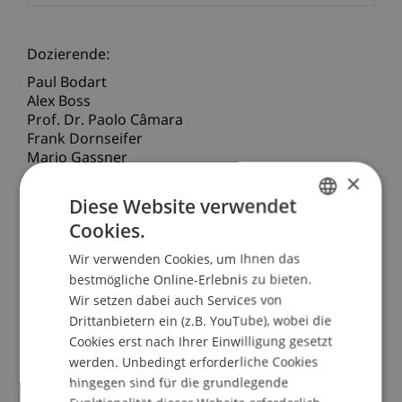
Dozierende:
Paul Bodart
Alex Boss
Prof. Dr. Paolo Câmara
Frank Dornseifer
Mario Gassner
Shelley Horan B.
×
Daniel Litwin
Diese Website verwendet
Thibaut
Partsch
LL.M. (Harvard)
Cookies.
Prof. Dr. Erik Vermeulen
GERMAN
Prof. Dr. Rüdiger Wilhelmi
Wir verwenden Cookies, um Ihnen das
ENGLISH
Prof. Dr. Dirk
Zetzsche
LL.M. (Toronto)
bestmögliche Online-Erlebnis zu bieten.
Wir setzen dabei auch Services von
School/Professur:
Drittanbietern ein (z.B. YouTube), wobei die
Institut für Finanzdienstleistungen
Cookies erst nach Ihrer Einwilligung gesetzt
werden. Unbedingt erforderliche Cookies
AIMFD as the new 'basic law of investment funds'.
hingegen sind für die grundlegende