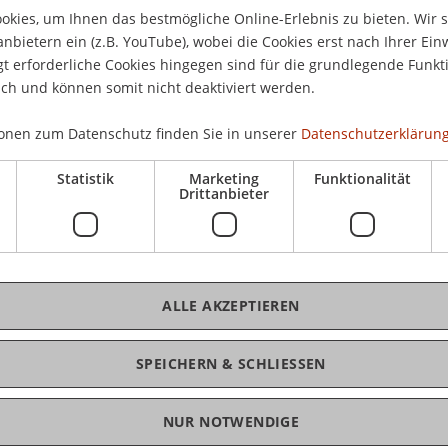
03.
kies, um Ihnen das bestmögliche Online-Erlebnis zu bieten. Wir 
Aud
anbietern ein (z.B. YouTube), wobei die Cookies erst nach Ihrer Ein
hung? Braucht Liechtenstein Forschung?
Lie
 erforderliche Cookies hingegen sind für die grundlegende Funkti
ich und können somit nicht deaktiviert werden.
e Situation der Universitäten in Europa und wirft
 vergangene Jahrhundert. Im Zentrum stehen
onen zum Datenschutz finden Sie in unserer
Datenschutzerklärung
 die Institution der Universität.
frei
Statistik
Marketing
Funktionalität
Drittanbieter
arbiologe. Seit 1997 ist er wissenschaftliches
d Direktor am Max-Planck-Institut für
K
tudierte Philosophie, Linguistik und Biologie in
0 arbeitete er als Molekularbiologe am Max-
ALLE AKZEPTIEREN
Dr
in Berlin. Von 1990 bis 1994 war er Dozent an der
ten Veröffentlichungen zählen: Iterationen, Berlin
SPEICHERN & SCHLIESSEN
urg 2007; Vererbung. Geschichte und Kultur eines
2009.
NUR NOTWENDIGE