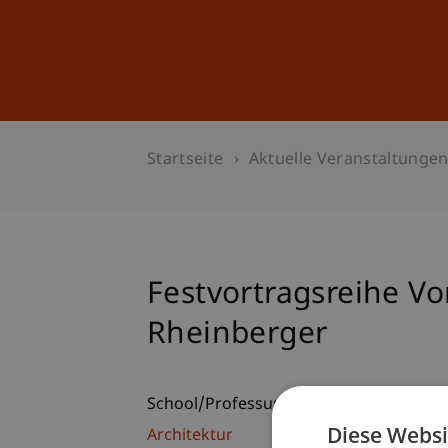
Studium
Weiterbildung
Startseite
Aktuelle Veranstaltunge
Festvortragsreihe V
Rheinberger
School/Professur:
Diese Websi
Architektur