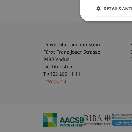
DETAILS ANZ
Universität Liechtenstein
Fürst-Franz-Josef-Strasse
9490 Vaduz
Liechtenstein
T +423 265 11 11
info@uni.li