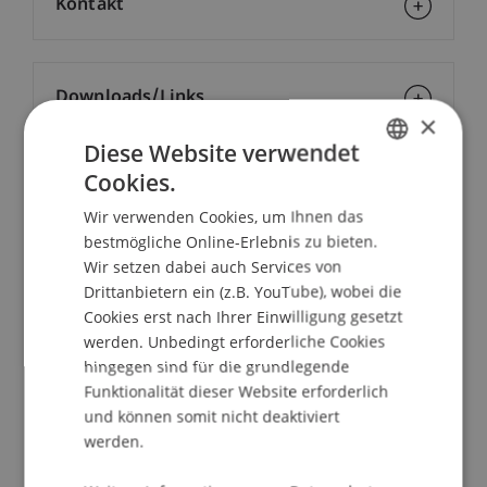
Kontakt
Downloads/Links
×
Diese Website verwendet
Cookies.
GERMAN
Dozierende:
Wir verwenden Cookies, um Ihnen das
ENGLISH
Mag. iur. Simone
Büchel
LL.M.
bestmögliche Online-Erlebnis zu bieten.
Univ.-Prof. Dr. Susanne
Kalss
LL.M. (Florenz)
Wir setzen dabei auch Services von
Dr. Paolo
Panico
TEP
Drittanbietern ein (z.B. YouTube), wobei die
MMag. Nicolas Werner Reithner
Cookies erst nach Ihrer Einwilligung gesetzt
Univ.-Prof. Dr. Francesco A. Schurr
Dr. Daniela Schönenberg
werden. Unbedingt erforderliche Cookies
Dr. iur. Wilhelm
Ungerank
LL.M.
hingegen sind für die grundlegende
Prof. Dr. Birgit Weitemeyer
Funktionalität dieser Website erforderlich
Dr. Johannes
von Schönfeld
LL.M.
und können somit nicht deaktiviert
werden.
School/Professur: