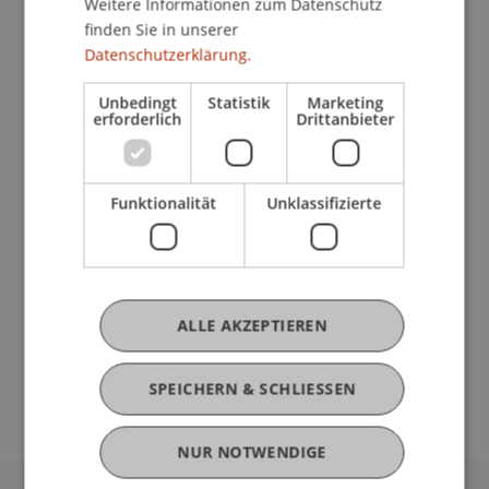
Institut für Finanzdienstleistungen
Weitere Informationen zum Datenschutz
finden Sie in unserer
Der Generationenwechsel in der
Datenschutzerklärung.
Stiftungslandschaft
Begünstigte und deren Rechte
Unbedingt
Statistik
Marketing
erforderlich
Drittanbieter
Liechtenstein und der internationale
Vergleich
Anfechtung und Verfahren
Funktionalität
Unklassifizierte
Gläubigeranfechtung
Asset Protection
Schiedsgerichtsbarkeit
Internationaler Vergleich
Stiftungsgestaltung
ALLE AKZEPTIEREN
Zellbildung
gesponserte Unternehmertätigkeit
SPEICHERN & SCHLIESSEN
NUR NOTWENDIGE