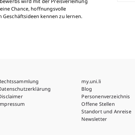
bewerbs wird mit der Preisverleihung
 eine Chance, hoffnungsvolle
 Geschäftsideen kennen zu lernen.
Fußzeile Rechtliche Hinweise
Fußzeile Su
Rechtssammlung
my.uni.li
Datenschutzerklärung
Blog
Disclaimer
Personenverzeichnis
Impressum
Offene Stellen
Standort und Anreise
Newsletter