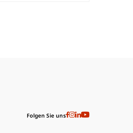
bdomain-Verzeichnis
Folgen Sie uns