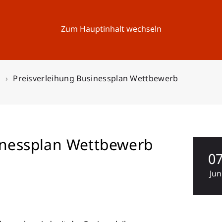
Forschung
Universität
Aktuelles
Zum Hauptinhalt wechseln
n
Preisverleihung Businessplan Wettbewerb
inessplan Wettbewerb
0
Jun