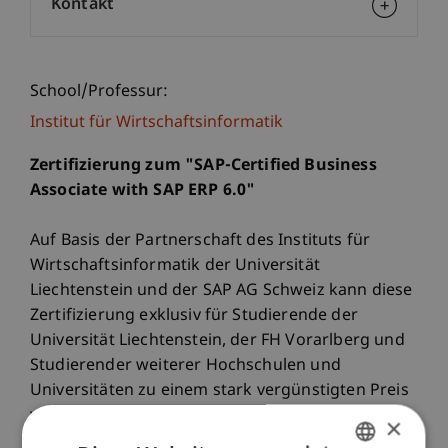
Kontakt
School/Professur:
Institut für Wirtschaftsinformatik
Zertifizierung zum "SAP-Certified Business
Associate with SAP ERP 6.0"
Auf Basis der Partnerschaft des Instituts für
Wirtschaftsinformatik der Universität
Liechtenstein und der SAP AG Schweiz kann diese
Zertifizierung exklusiv für Studierende der
Universität Liechtenstein, der FH Vorarlberg und
Studierender weiterer Hochschulen und
Universitäten zu einem stark vergünstigten Preis
von 900,- CHF (statt 8.500,- CHF bei SAP
×
Education) angeboten werden.