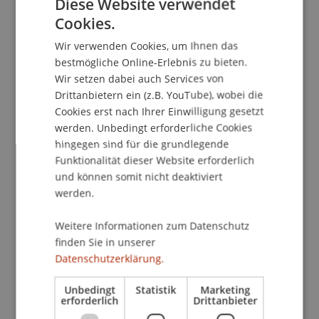
Diese Website verwendet
Cookies.
GERMAN
Das Zertifikat richtet sich nicht nur an
Wir verwenden Cookies, um Ihnen das
Wirtschaftsinformatiker. Vielmehr spricht die SAP
ENGLISH
bestmögliche Online-Erlebnis zu bieten.
AG alle Wirtschaftswissenschaftler an, die für ihre
Wir setzen dabei auch Services von
weitere berufliche Karriere Qualifikationen im
Drittanbietern ein (z.B. YouTube), wobei die
Umgang mit SAP Produkten auf hohem,
Cookies erst nach Ihrer Einwilligung gesetzt
zertifizierten Niveau nachweisen möchten.
werden. Unbedingt erforderliche Cookies
hingegen sind für die grundlegende
Die Inhalte dieser Schulung umfassen einen
Funktionalität dieser Website erforderlich
Überblick über die Kernmodule von SAP, diese
und können somit nicht deaktiviert
Kenntnisse werden im betriebswirtschaftlichen
werden.
Umfeld inzwischen von nahezu allen Mitarbeitern
Weitere Informationen zum Datenschutz
erwartet. Die Zertifizierung zum Solution
finden Sie in unserer
Architect ermöglicht es, umfangreiches Wissen
Datenschutzerklärung.
über SAP-Anwendungen in standardisierter Form
gegenüber der Wirtschaft auszuweisen.
Unbedingt
Statistik
Marketing
erforderlich
Drittanbieter
Als Partner der SAP AG ist das Institut für