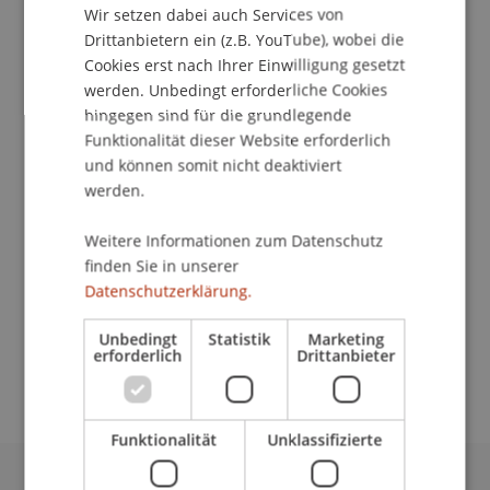
School/Professur:
Wir setzen dabei auch Services von
Drittanbietern ein (z.B. YouTube), wobei die
Studienverwaltung Bachelorstudiengang
Architektur
Cookies erst nach Ihrer Einwilligung gesetzt
werden. Unbedingt erforderliche Cookies
Das Institut für Architektur und Raumentwicklung
hingegen sind für die grundlegende
präsentiert seine Entwurfsprojekte des
Funktionalität dieser Website erforderlich
und können somit nicht deaktiviert
Wintersemesters 10/11.
werden.
Aus den Bachelor- und Master-Entwurfsstudios
Weitere Informationen zum Datenschutz
werden exemplarische Arbeiten in Form von
finden Sie in unserer
Plänen und Modellen ausgestellt. Sie ermöglichen
Datenschutzerklärung.
einen guten Einblick in das kreative Schaffen der
Studierenden vom ersten Semester bis zur
Unbedingt
Statistik
Marketing
erforderlich
Drittanbieter
Bachelor- und Masterthesis.
Funktionalität
Unklassifizierte