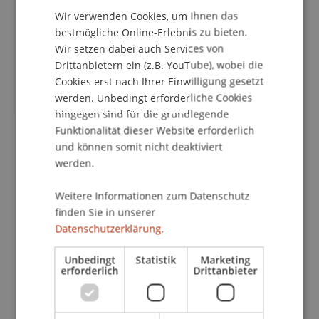
Wir verwenden Cookies, um Ihnen das
ENGLISH
bestmögliche Online-Erlebnis zu bieten.
School/Professur:
Wir setzen dabei auch Services von
Drittanbietern ein (z.B. YouTube), wobei die
Institut für Finanzdienstleistungen
Cookies erst nach Ihrer Einwilligung gesetzt
Die TeilnehmerInnen erhalten einen Überblick
werden. Unbedingt erforderliche Cookies
hingegen sind für die grundlegende
über die wirtschaftlichen, politischen, rechtlichen,
Funktionalität dieser Website erforderlich
steuerlichen, kulturellen und sozialen
und können somit nicht deaktiviert
Charakteristika des Fürstentums Liechtenstein
werden.
und werden mit dessen Eigenheiten vertraut
gemacht. Dadurch soll die Integration in die
Weitere Informationen zum Datenschutz
Landes- und Unternehmenskultur verbessert
finden Sie in unserer
werden.
Datenschutzerklärung.
Bei dem Seminar handelt es sich um ein
Unbedingt
Statistik
Marketing
erforderlich
Drittanbieter
Weiterbildungsangebot des Lehrstuhls für
Betriebswirtschaftslehre, Banking und Financial
Management.