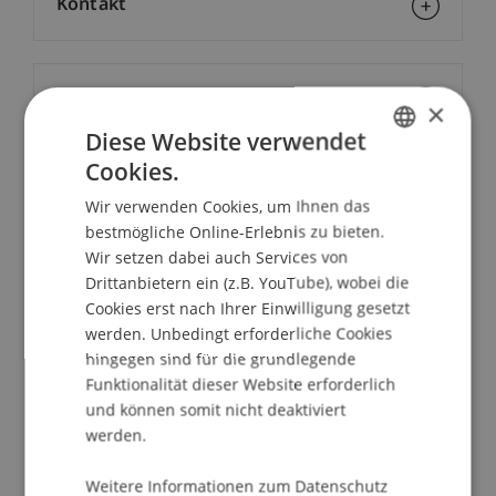
Kontakt
Downloads/Links
×
Diese Website verwendet
Cookies.
GERMAN
Dozierende:
Wir verwenden Cookies, um Ihnen das
ENGLISH
Michael Kurt Frommelt
bestmögliche Online-Erlebnis zu bieten.
Kostas Iordanidis
Wir setzen dabei auch Services von
Prof. em. Dr. Marco J. Menichetti
Drittanbietern ein (z.B. YouTube), wobei die
Cookies erst nach Ihrer Einwilligung gesetzt
School/Professur:
werden. Unbedingt erforderliche Cookies
MSc in Finance
hingegen sind für die grundlegende
Funktionalität dieser Website erforderlich
"Measuring" and "managing" market risk has
und können somit nicht deaktiviert
been the cornerstone of financial risk
werden.
management. In contrast, other risks that market
Weitere Informationen zum Datenschutz
participants are exposed to such as liquidity risk