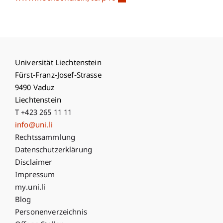
Universität Liechtenstein
Fürst-Franz-Josef-Strasse
9490 Vaduz
Liechtenstein
T +423 265 11 11
info@uni.li
Fußzeile Rechtliche Hinweise
Rechtssammlung
Datenschutzerklärung
Disclaimer
Impressum
Fußzeile Subdomain-Verzeichnis
my.uni.li
Blog
Personenverzeichnis