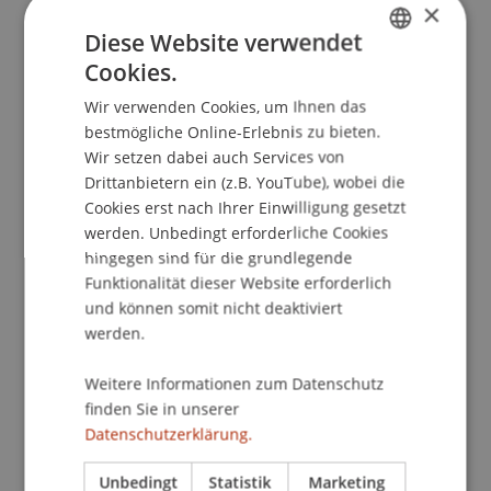
×
Diese Website verwendet
Cookies.
School/Professur:
GERMAN
An-Institut KMU Zentrum
Wir verwenden Cookies, um Ihnen das
ENGLISH
bestmögliche Online-Erlebnis zu bieten.
Der European Venture Market (EVM) ist eine
Wir setzen dabei auch Services von
Plattform, auf der sich Investoren und Kapital
Drittanbietern ein (z.B. YouTube), wobei die
suchende Unternehmen treffen und
Cookies erst nach Ihrer Einwilligung gesetzt
kennenlernen können. Innovative Unternehmer
werden. Unbedingt erforderliche Cookies
hingegen sind für die grundlegende
präsentieren sich und ihre Vorhaben vor
Funktionalität dieser Website erforderlich
Investoren und einem breiten Fachpublikum. Es
und können somit nicht deaktiviert
geht um alle Finanzierungsfragen mit dem klaren
werden.
Fokus auf Eigenkapital für Unternehmen.
Weitere Informationen zum Datenschutz
Neben den Unternehmenspräsentationen bieten
finden Sie in unserer
sich genügend Möglichkeiten zum „Netzwerken“,
Datenschutzerklärung.
so zum Beispiel in arrangierten Einzelgesprächen,
den Pausen sowie den Abendveranstaltungen.
Unbedingt
Statistik
Marketing