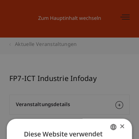
Zum Hauptinhalt wechseln
Aktuelle Veranstaltungen
FP7-ICT Industrie Infoday
Veranstaltungsdetails
×
School/Professur:
Diese Website verwendet