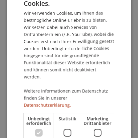
Cookies.
Institut für Wirtschaftsinformatik
GERMAN
Wir verwenden Cookies, um Ihnen das
ENGLISH
Die NKS Liechtenstein und EURESEARCH laden Sie
bestmögliche Online-Erlebnis zu bieten.
recht herzlich zur FP7-ICT-
Wir setzen dabei auch Services von
Informationsveranstaltung an der Hochschule
Drittanbietern ein (z.B. YouTube), wobei die
Liechtenstein zu den Beteiligungsmöglichkeiten
Cookies erst nach Ihrer Einwilligung gesetzt
für Industriepartner ein.
werden. Unbedingt erforderliche Cookies
hingegen sind für die grundlegende
Wir bieten Ihnen die Möglichkeit, sich über die
Funktionalität dieser Website erforderlich
aktuelle Situation im EU-
und können somit nicht deaktiviert
werden.
Forschungsrahmenprogramm (FP7) mit
Schwerpunkt Informations- und
Weitere Informationen zum Datenschutz
Kommunikationstechnologien (ICT) zu
finden Sie in unserer
informieren, sich aktiv einzubringen und den
Datenschutzerklärung.
einen oder anderen Gedanken mit erfolgreichen
Projektteilnehmern auszutauschen.
Unbedingt
Statistik
Marketing
erforderlich
Drittanbieter
Für weitere Fragen und die Anmeldung steht