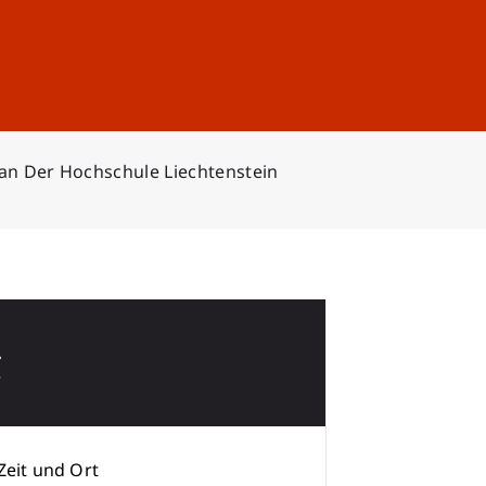
Anmelden
DE
EN
n Der Hochschule Liechtenstein
2
r
Zeit und Ort