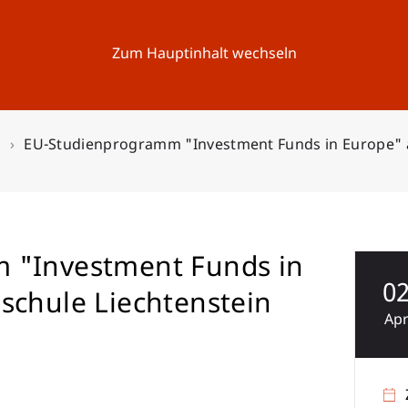
Forschung
Universität
Aktuelles
Zum Hauptinhalt wechseln
n
EU-Studienprogramm "Investment Funds in Europe" a
 "Investment Funds in
0
schule Liechtenstein
Ap