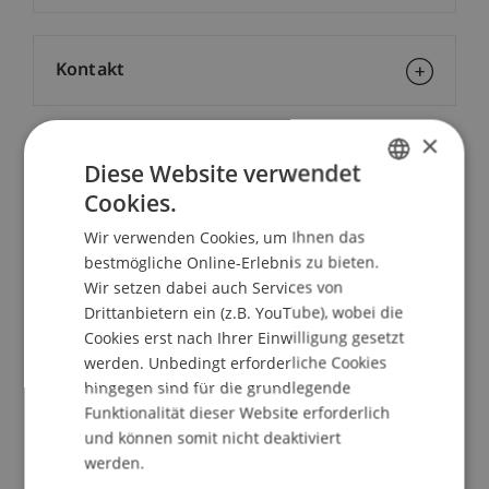
Kontakt
×
School/Professur:
Diese Website verwendet
Cookies.
Kommunikation und Marketing
GERMAN
Wir verwenden Cookies, um Ihnen das
ENGLISH
Die Internationale Bodensee-Hochschule IBH
bestmögliche Online-Erlebnis zu bieten.
feiert dieses Jahr das 10jährige Bestehen. Die
Wir setzen dabei auch Services von
dritte Jubiläumsveranstaltung zum Thema
Drittanbietern ein (z.B. YouTube), wobei die
Wissensarbeit findet am 10. März 2010 an der
Cookies erst nach Ihrer Einwilligung gesetzt
Hochschule Liechtenstein statt.
werden. Unbedingt erforderliche Cookies
hingegen sind für die grundlegende
Es begeben sich Experten aus Wissenschaft und
Funktionalität dieser Website erforderlich
Wirtschaft auf die Suche nach der besten Lösung.
und können somit nicht deaktiviert
werden.
Im Rahmen einer Jubiläumsveranstaltung der