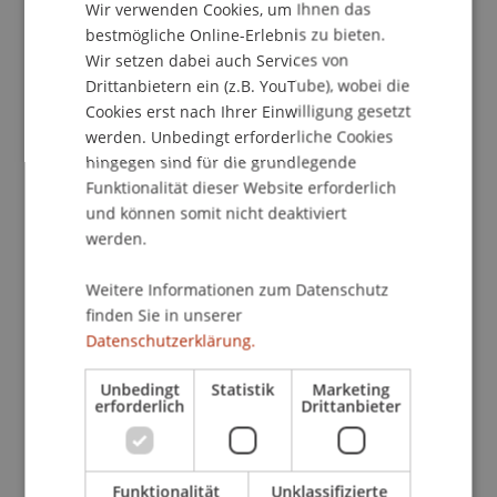
Wir verwenden Cookies, um Ihnen das
ENGLISH
bestmögliche Online-Erlebnis zu bieten.
Wir setzen dabei auch Services von
Dozierende/Dozierender:
Drittanbietern ein (z.B. YouTube), wobei die
Jürg Mühlethaler
Cookies erst nach Ihrer Einwilligung gesetzt
werden. Unbedingt erforderliche Cookies
School/Professur:
hingegen sind für die grundlegende
Institut für Finanzdienstleistungen
Funktionalität dieser Website erforderlich
und können somit nicht deaktiviert
Die SeminarteilnehmerInnen erhalten einen
werden.
ersten Überblick über die Arten, die
Funktionsweise und die praktischen
Weitere Informationen zum Datenschutz
Anwendungen von derivativen
finden Sie in unserer
Datenschutzerklärung.
Finanzinstrumenten. Pay-off-Diagramme, eine
Diskussion über die preisbestimmenden Faktoren
Unbedingt
Statistik
Marketing
und beispielhafte Absicherungs- und
erforderlich
Drittanbieter
Kombinationsstrategien runden die beiden
Abende ab.
Funktionalität
Unklassifizierte